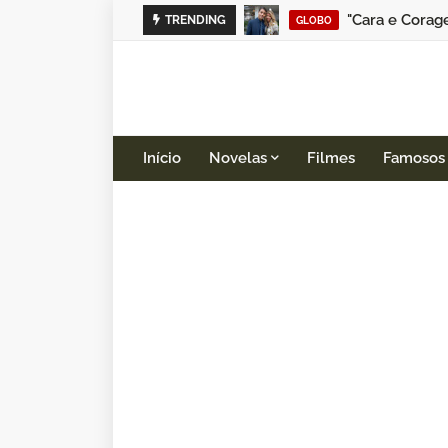
"Cara e Corag
TRENDING
GLOBO
Início
Novelas
Filmes
Famosos