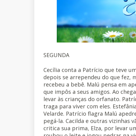
SEGUNDA
Cecília conta a Patrício que teve u
depois se arrependeu do que fez, 
recebeu a bebê. Malú pensa em aped
que impôs a seus amigos. Ao chega
levar às crianças do orfanato. Patrí
traga para viver com eles. Estefân
Velarde. Patrício flagra Malú apedr
pegá-la. Cacilda e outras vizinhas 
critica sua prima, Elza, por levar 
roubou o leite e jogou pedras na vi