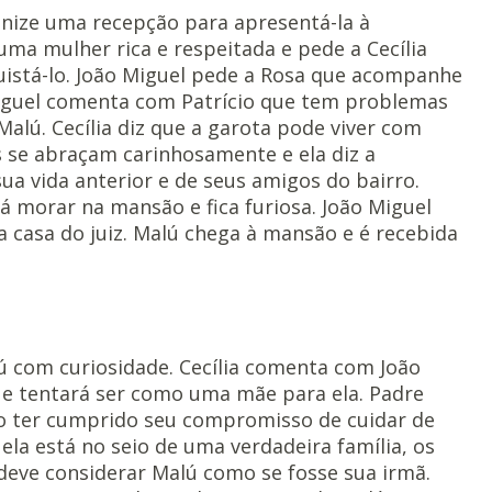
anize uma recepção para apresentá-la à
uma mulher rica e respeitada e pede a Cecília
uistá-lo. João Miguel pede a Rosa que acompanhe
iguel comenta com Patrício que tem problemas
alú. Cecília diz que a garota pode viver com
as se abraçam carinhosamente e ela diz a
ua vida anterior e de seus amigos do bairro.
rá morar na mansão e fica furiosa. João Miguel
a casa do juiz. Malú chega à mansão e é recebida
ú com curiosidade. Cecília comenta com João
 e tentará ser como uma mãe para ela. Padre
ão ter cumprido seu compromisso de cuidar de
 ela está no seio de uma verdadeira família, os
e deve considerar Malú como se fosse sua irmã.