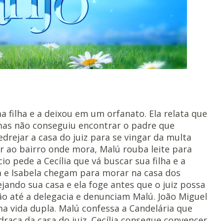
ma filha e a deixou em um orfanato. Ela relata que
mas não conseguiu encontrar o padre que
rejar a casa do juiz para se vingar da multa
r ao bairro onde mora, Malú rouba leite para
cio pede a Cecília que vá buscar sua filha e a
ia e Isabela chegam para morar na casa dos
ejando sua casa e ela foge antes que o juiz possa
vão até a delegacia e denunciam Malú. João Miguel
uma vida dupla. Malú confessa a Candelária que
draça da casa do juiz. Cecília consegue convencer