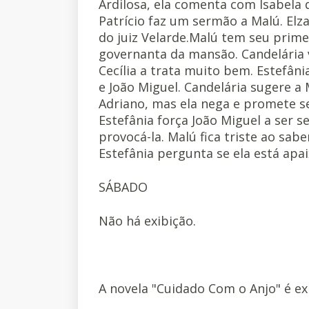
Ardilosa, ela comenta com Isabela q
Patrício faz um sermão a Malú. El
do juiz Velarde.Malú tem seu prim
governanta da mansão. Candelária v
Cecília a trata muito bem. Estefâni
e João Miguel. Candelária sugere a
Adriano, mas ela nega e promete 
Estefânia força João Miguel a ser 
provocá-la. Malú fica triste ao sa
Estefânia pergunta se ela está apa
SÁBADO
Não há exibição.
A novela "Cuidado Com o Anjo" é exi