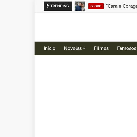
"Cara e Corag
TRENDING
GLOBO
Início
Novelas
Filmes
Famosos