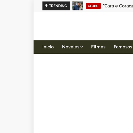
"Cara e Corag
TRENDING
GLOBO
Início
Novelas
Filmes
Famosos