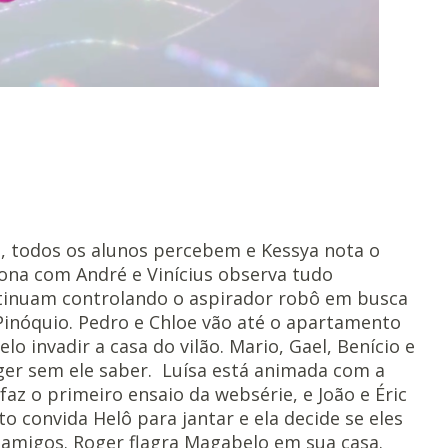
a, todos os alunos percebem e Kessya nota o
rona com André e Vinícius observa tudo
ntinuam controlando o aspirador robô em busca
r Pinóquio. Pedro e Chloe vão até o apartamento
o invadir a casa do vilão. Mario, Gael, Benício e
ger sem ele saber. Luísa está animada com a
az o primeiro ensaio da websérie, e João e Éric
o convida Helô para jantar e ela decide se eles
migos. Roger flagra Magabelo em sua casa.