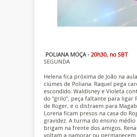
POLIANA MOÇA -
20h30, no SBT
SEGUNDA
Helena fica próxima de João na aul
ciúmes de Poliana. Raquel pega ca
escondido. Waldisney e Violeta co
do “grilo”, peça faltante para liga
de Roger, e o distraem para Magabel
Lorena ficam presos na casa do Ro
gravidez. A turma do ensino médio f
brigam na frente dos amigos. Renat
voltam a namorar ou permanecem a